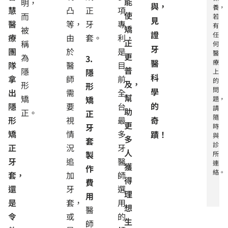
能
明，
與，
養，
慧
凸
正
項
使
而
若
見
醫
等，
牙
專
有
矯
被
證
任
療
由
套。
利，
正
稱
何
牙
團
於
是
醫
更
為
3.
醫
療
隊
醫
目
普
隱
隱
上
科
拿
師
前
的
及，
形
形
問
學
出
需
全
幫
矯
矯
題，
的
隱
要
台
請
助
正。
正
隨
形
視
最
奇
更
牙
時
矯
情
多
蹟！
與
多
套
診
正
況
牙
人
製
所
牙
追
醫
連
獲
作
絡。
套，
加
師
得
費
還
牙
選
理
用
是
套，
用
想
醫
令
或
的
生
師