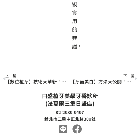
觀
實
用
的
建
議！
上一篇
下一篇
【數位植牙】技術大革新！告別傳統植牙手術誤差
【牙齒美白】方法大公開！居家到診所療程效果比較
日盛植牙美學牙醫診所
(法夏爾三重日盛店)
02-2989-9497
新北市三重中正北路300號