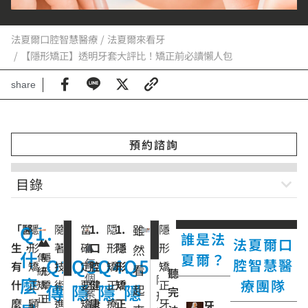
法夏爾口腔智慧醫療
法夏爾來看牙
【隱形矯正】透明牙套大評比！矯正前必讀懶人包
share
預約諮詢
目錄
Q1.
「醫
隱
隨
當
1.
隱
1.
隱
雖
誰是法
以下為三種主要缺牙
以
法夏爾口
生，
形
著
確
口
形
隱
形
然
什
治療方案比較
傳
隱
夏爾？
Q2.
Q3.
Q4.
Q5.
每
腔智慧醫
有
矯
技
定
腔
矯
形
矯
看
統
形
聽
個
隱
麼
療團隊
什
正
術
要
健
正
矯
正
矯
矯
傳
隱
隱
隱
起
完
案
矯
形
正
正
麼
顧
進
矯
康
療
正
牙
傳統
隱形
牙