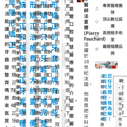
是
例
來
法
正
矯
YA!
牙
在
統
形
形
形
醫
矯正
矯正
專業醫療團
方
名
步，
正
狀
程
評
套
的
套
牙
方
正
夏
隱適美
Smile
宜
都
師
隱
牙套
牙套
隊
矯
矯
矯
矯
矯
法
思
的
齒
隱
後，
況
牽
估
品
式
牙
(Invisalign)
輕矯
(eCl
法
爾
是
正
托
戴
頂尖數位設
能
形
義，
形
預
進
涉
費
牌
夏
套
正
正
正
正
正
口
架
上
難
透
備
爾
讓
是
矯
算
行
許
用
選
品
會
包
度
腔
矯
(Pierre
高規格手術
明
和
治
只
的
牌
黏
覆
我
一
正
是
隱
多
醫
擇
都
Fauchard)
智
室
著
式
的，
正？
不
的
種
牙
很
形
環
師
太
活
隱
療
含
牙
嚴選植體品
慧
在
透
躍
同，
隱
牙
用
套
多
矯
節，
對
多，
產
牙
明
牌
醫
美國
法國
韓
於
形
費
會
牙
套
形
齒
牙
地
齒
透
提
人
正
當
您
反
18
療
直
上，
套，
矯
世
變
明
矯
供
用？
評
前，
套
然，
的
品
而
接
團
並
看
紀
整
矯
患
估
醫
隱
口
正
不
影
費
6-15
如您
利
起
法
隊
正
大
費
牌
法
15-30萬
10-
歡
有任
響
用
來
用
萬
夏
齊
正
者
的
師
形
腔
知
牙
國，
的
何牙
迎
金
美
爾
隱
牙
約
用
有
*
嗎？」
牙
另
重
需
矯
狀
道
套
齒問
口
屬
觀
介
線
他
形
提
題，
原
套
一
點
要
正
況
如
腔
線
自
透
首
套
要
嗎？
哪
材
醒：
上
矯
紹，
適
全
讓我
智
矯
然。
任
全口
度
來，
矯
種
項
評
的
進
何
諮
美
明，
正
質
們為
用
蒙
輕矯
(中
慧
不美
何
正
哪
準
完
些？
把
(中度以上)
詢
療
觀
看不
氣
正
矯
目。
估
牙
行
下
您解
醫
手
狀
正
上)
牙
和
娜
觀
牙
及輕矯正
程
答！
度
到牙
療
術
質
牙
正
市
您
套
總
決
種
備
整
齒。
況
及
科
麗
效
費
及
團
套