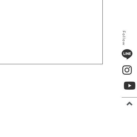
華店)
21號
Follow